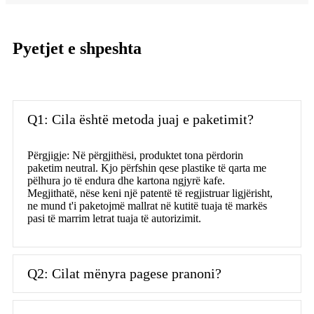
Pyetjet e shpeshta
Q1: Cila është metoda juaj e paketimit?
Përgjigje: Në përgjithësi, produktet tona përdorin
paketim neutral. Kjo përfshin qese plastike të qarta me
pëlhura jo të endura dhe kartona ngjyrë kafe.
Megjithatë, nëse keni një patentë të regjistruar ligjërisht,
ne mund t'i paketojmë mallrat në kutitë tuaja të markës
pasi të marrim letrat tuaja të autorizimit.
Q2: Cilat mënyra pagese pranoni?