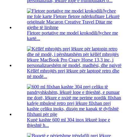
personalizuar, lëkurë lope e rrumbullakët o...
Fletore portative me model krokodili/lychee me
kartë...
Këllëf mbrojtës prej lëkure për laptopë retro dhe
në modë...
Kupë kashte 600 ml 304 inox lëkurë lope e
thjeshtë h...