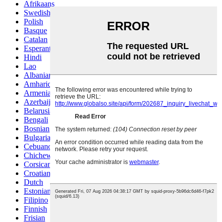
Afrikaans
Swedish
Polish
Basque
Catalan
Esperanto
Hindi
Lao
Albanian
Amharic
Armenian
Azerbaijani
Belarusian
Bengali
Bosnian
Bulgarian
Cebuano
Chichewa
Corsican
Croatian
Dutch
Estonian
Filipino
Finnish
Frisian