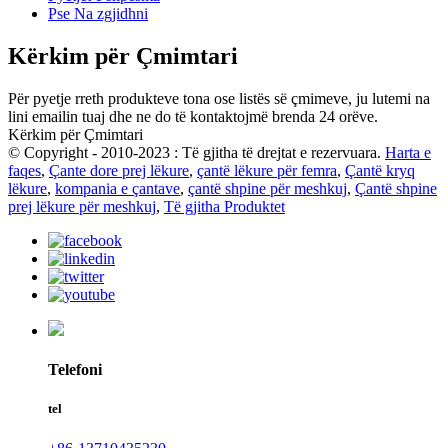
Pse Na zgjidhni
Kërkim për Çmimtari
Për pyetje rreth produkteve tona ose listës së çmimeve, ju lutemi na
lini emailin tuaj dhe ne do të kontaktojmë brenda 24 orëve.
Kërkim për Çmimtari
© Copyright - 2010-2023 : Të gjitha të drejtat e rezervuara.
Harta e
faqes
,
Çante dore prej lëkure
,
çantë lëkure për femra
,
Çantë kryq
lëkure
,
kompania e çantave
,
çantë shpine për meshkuj
,
Çantë shpine
prej lëkure për meshkuj
,
Të gjitha Produktet
Telefoni
tel