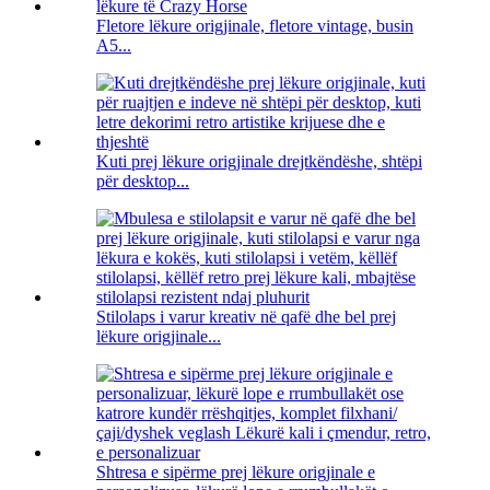
Fletore lëkure origjinale, fletore vintage, busin
A5...
Kuti prej lëkure origjinale drejtkëndëshe, shtëpi
për desktop...
Stilolaps i varur kreativ në qafë dhe bel prej
lëkure origjinale...
Shtresa e sipërme prej lëkure origjinale e