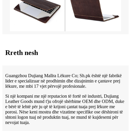
Rreth nesh
Guangzhou Dujiang Mallra Lëkure Co; Sh.pk është një fabrikë
lider e specializuar në prodhimin dhe dizajnimin e çantave prej
lëkure, me mbi 17 vjet përvojë profesionale.
Si një kompani me një reputacion të fortë në industri, Dujiang
Leather Goods mund t'ju ofrojë shërbime OEM dhe ODM, duke
e bërë të lehtë për ju që të krijoni çantat tuaja prej lëkure me
porosi. Nëse keni mostra dhe vizatime specifike ose dëshironi të
shtoni logon tuaj në produktin tuaj, ne mund të kujdesemi për
nevojat tuaja.