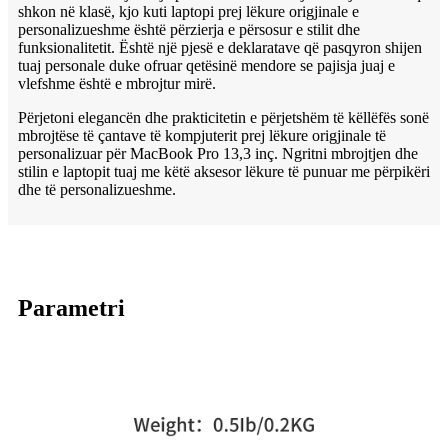
shkon në klasë, kjo kuti laptopi prej lëkure origjinale e
personalizueshme është përzierja e përsosur e stilit dhe
funksionalitetit. Është një pjesë e deklaratave që pasqyron shijen
tuaj personale duke ofruar qetësinë mendore se pajisja juaj e
vlefshme është e mbrojtur mirë.
Përjetoni elegancën dhe prakticitetin e përjetshëm të këllëfës sonë
mbrojtëse të çantave të kompjuterit prej lëkure origjinale të
personalizuar për MacBook Pro 13,3 inç. Ngritni mbrojtjen dhe
stilin e laptopit tuaj me këtë aksesor lëkure të punuar me përpikëri
dhe të personalizueshme.
Parametri