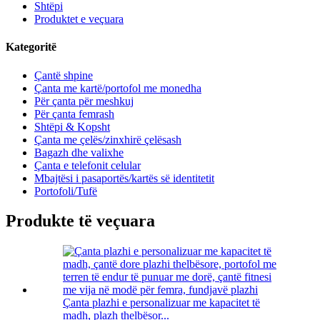
Shtëpi
Produktet e veçuara
Kategoritë
Çantë shpine
Çanta me kartë/portofol me monedha
Për çanta për meshkuj
Për çanta femrash
Shtëpi & Kopsht
Çanta me çelës/zinxhirë çelësash
Bagazh dhe valixhe
Çanta e telefonit celular
Mbajtësi i pasaportës/kartës së identitetit
Portofoli/Tufë
Produkte të veçuara
Çanta plazhi e personalizuar me kapacitet të
madh, plazh thelbësor...