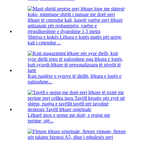
Shtresa e kokës Lëkura e lopës matës për qepje,
kali i çmendur ...
Kuti ruajtëse e syzeve të diellit, lëkura e lopës e
palosshme...
Lëkurë inox e qepur me dorë, e regjur me
perime, një...