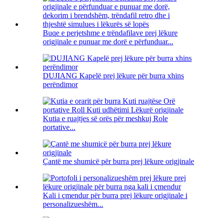
Buqe e perjetshme e trëndafilave prej lëkure
origjinale e punuar me dorë e përfunduar...
DUJIANG Kapelë prej lëkure për burra xhins
perëndimor
Kutia e ruajtjes së orës për meshkuj Role
portative...
Çantë me shumicë për burra prej lëkure origjinale
Kali i çmendur për burra prej lëkure origjinale i
personalizueshëm...