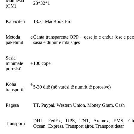
Madhësia
23*32*1
(CM)
Kapaciteti
13.3" MacBook Pro
Metoda e
Çanta transparente OPP + qese jo e endur (ose e pers
paketimit
sasia e duhur e mbushjes
Sasia
minimale e
100 copë
porosisë
Koha e
5-30 ditë (në varësi të numrit të porosive)
transportit
Pagesa
TT, Paypal, Western Union, Money Gram, Cash
DHL, FedEx, UPS, TNT, Aramex, EMS, China
Transporti
Ocean+Express, Transport ajror, Transport detar