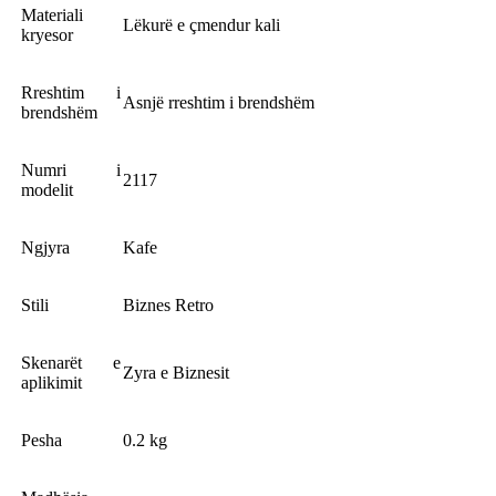
Materiali
Lëkurë e çmendur kali
kryesor
Rreshtim i
Asnjë rreshtim i brendshëm
brendshëm
Numri i
2117
modelit
Ngjyra
Kafe
Stili
Biznes Retro
Skenarët e
Zyra e Biznesit
aplikimit
Pesha
0.2 kg