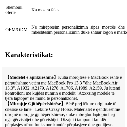
Shembull
Ka mostra falas
oferte
Ne mirëpresim personalizimin sipas mostrës dhe f
OEM/ODM
mbështesim personalizimin duke shtuar logon e markës
Karakteristikat:
【
Modelet e aplikueshme
】
Kutia mbrojtëse e MacBook është e
përputhshme vetëm me MacBook Pro 13.3 "dhe MacBook Air
13.3", A1932, A2179, A1278, A1706, A1989, A2159, Ju lutemi
kontrolloni me kujdes numrin e modelit "Axxxsing modele të
tjera laptopë" në mund të personalizohet.
【
Mbrojtje Gjithëpërfshirëse
】
Bërë prej lëkure origjinale të
cilësisë së lartë - Lëkurë Crazy Horse. Materialet e qëndrueshme
ofrojnë mbrojtje gjithëpërfshirëse, duke mbrojtur laptopin tuaj
nga gërvishtjet dhe gërvishtjet. Dizajni i tamponit kundër
përplasjes ofron funksione kundër përplasjeve dhe goditjeve.