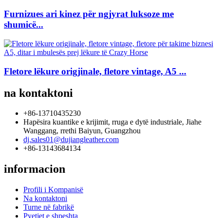
Furnizues ari kinez për ngjyrat luksoze me
shumicë...
Fletore lëkure origjinale, fletore vintage, A5 ...
na kontaktoni
+86-13710435230
Hapësira kuantike e krijimit, rruga e dytë industriale, Jiahe
Wanggang, rrethi Baiyun, Guangzhou
dj.sales01@dujiangleather.com
+86-13143684134
informacion
Profili i Kompanisë
Na kontaktoni
Turne në fabrikë
Pyetjet e shpeshta