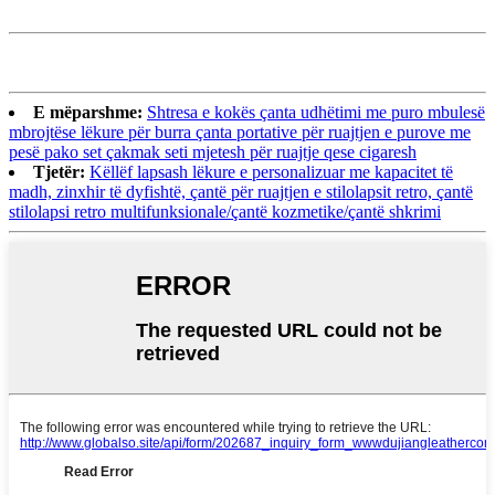
E mëparshme:
Shtresa e kokës çanta udhëtimi me puro mbulesë
mbrojtëse lëkure për burra çanta portative për ruajtjen e purove me
pesë pako set çakmak seti mjetesh për ruajtje qese cigaresh
Tjetër:
Këllëf lapsash lëkure e personalizuar me kapacitet të
madh, zinxhir të dyfishtë, çantë për ruajtjen e stilolapsit retro, çantë
stilolapsi retro multifunksionale/çantë kozmetike/çantë shkrimi