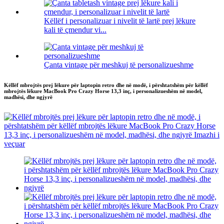
Këllëf i personalizuar i nivelit të lartë prej lëkure
kali të çmendur vi...
Çanta vintage për meshkuj të personalizueshme
Këllëf mbrojtës prej lëkure për laptopin retro dhe në modë, i përshtatshëm për këllëf
mbrojtës lëkure MacBook Pro Crazy Horse 13,3 inç, i personalizueshëm në model,
madhësi, dhe ngjyrë