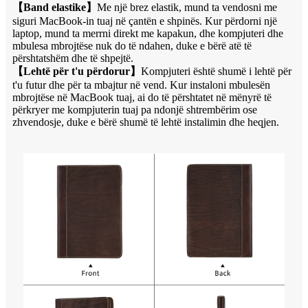
【
Band elastike
】
Me një brez elastik, mund ta vendosni me
siguri MacBook-in tuaj në çantën e shpinës. Kur përdorni një
laptop, mund ta merrni direkt me kapakun, dhe kompjuteri dhe
mbulesa mbrojtëse nuk do të ndahen, duke e bërë atë të
përshtatshëm dhe të shpejtë.
【
Lehtë për t'u përdorur
】
Kompjuteri është shumë i lehtë për
t'u futur dhe për ta mbajtur në vend. Kur instaloni mbulesën
mbrojtëse në MacBook tuaj, ai do të përshtatet në mënyrë të
përkryer me kompjuterin tuaj pa ndonjë shtrembërim ose
zhvendosje, duke e bërë shumë të lehtë instalimin dhe heqjen.