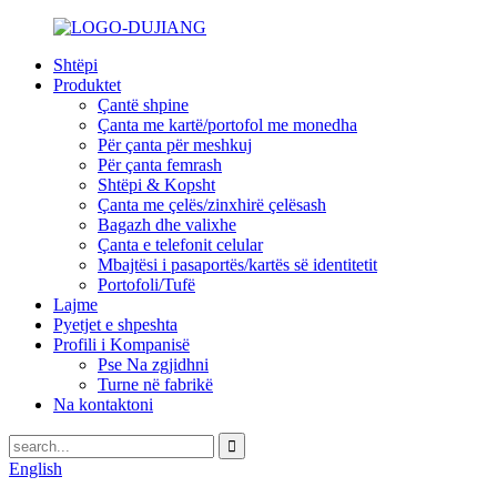
Shtëpi
Produktet
Çantë shpine
Çanta me kartë/portofol me monedha
Për çanta për meshkuj
Për çanta femrash
Shtëpi & Kopsht
Çanta me çelës/zinxhirë çelësash
Bagazh dhe valixhe
Çanta e telefonit celular
Mbajtësi i pasaportës/kartës së identitetit
Portofoli/Tufë
Lajme
Pyetjet e shpeshta
Profili i Kompanisë
Pse Na zgjidhni
Turne në fabrikë
Na kontaktoni
English