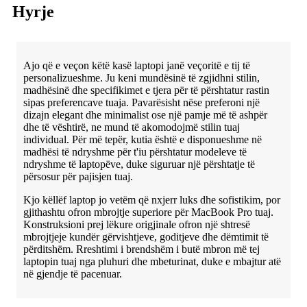
Hyrje
Ajo që e veçon këtë kasë laptopi janë veçoritë e tij të
personalizueshme. Ju keni mundësinë të zgjidhni stilin,
madhësinë dhe specifikimet e tjera për të përshtatur rastin
sipas preferencave tuaja. Pavarësisht nëse preferoni një
dizajn elegant dhe minimalist ose një pamje më të ashpër
dhe të vështirë, ne mund të akomodojmë stilin tuaj
individual. Për më tepër, kutia është e disponueshme në
madhësi të ndryshme për t'iu përshtatur modeleve të
ndryshme të laptopëve, duke siguruar një përshtatje të
përsosur për pajisjen tuaj.
Kjo këllëf laptop jo vetëm që nxjerr luks dhe sofistikim, por
gjithashtu ofron mbrojtje superiore për MacBook Pro tuaj.
Konstruksioni prej lëkure origjinale ofron një shtresë
mbrojtjeje kundër gërvishtjeve, goditjeve dhe dëmtimit të
përditshëm. Rreshtimi i brendshëm i butë mbron më tej
laptopin tuaj nga pluhuri dhe mbeturinat, duke e mbajtur atë
në gjendje të pacenuar.