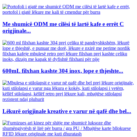
Me shumicë ODM me cilësi të lartë kafe e errët C
origjinale...
600mL filxhan kashte 304 inox, lope e thjeshte...
Lëkurë origjinale kreative e varur në qafë dhe bel...