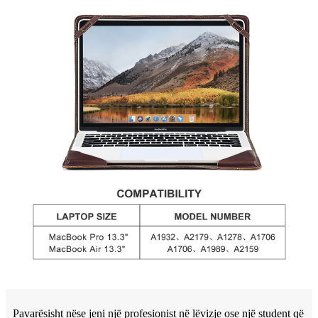
Pavarësisht nëse jeni një profesionist në lëvizje ose një student që