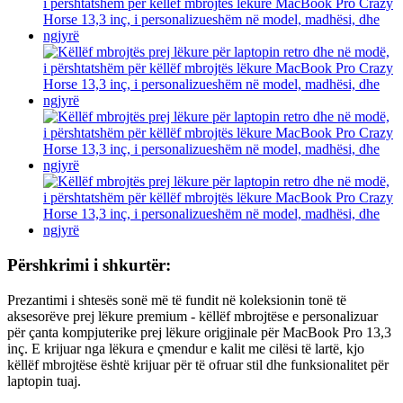
Përshkrimi i shkurtër:
Prezantimi i shtesës sonë më të fundit në koleksionin tonë të
aksesorëve prej lëkure premium - këllëf mbrojtëse e personalizuar
për çanta kompjuterike prej lëkure origjinale për MacBook Pro 13,3
inç. E krijuar nga lëkura e çmendur e kalit me cilësi të lartë, kjo
këllëf mbrojtëse është krijuar për të ofruar stil dhe funksionalitet për
laptopin tuaj.